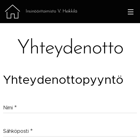
Insinööritoimisto V. Heikkilä
Yhteydenotto
Yhteydenottopyyntö
Nimi
Sähköposti